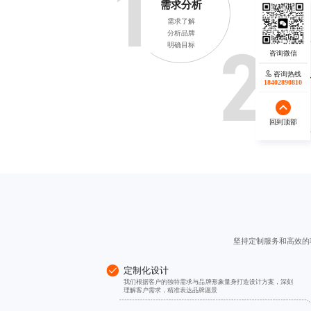
1
需求分析
需求了解
分析品牌
明确目标
2
咨询热线
咨询热线
制定设
17723342546
18402890810
设计分析
构思方案
选择方案
回到顶部
回到顶部
坚持定制服务和高效的
定制化设计
我们根据客户的独特需求与品牌形象量身打造设计方案，深刻
理解客户需求，精准表达品牌愿景