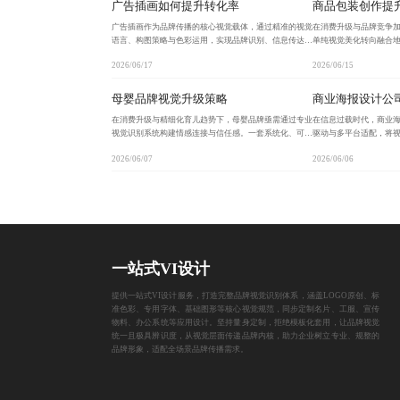
广告插画如何提升转化率
商品包装创作提
广告插画作为品牌传播的核心视觉载体，通过精准的视觉
在消费升级与品牌竞争
语言、构图策略与色彩运用，实现品牌识别、信息传达与
单纯视觉美化转向融合
用户转化的多重目标。在数字时代，动态化、个性化及跨
的综合表达。通过挖掘
2026/06/17
2026/06/15
媒介表现形式成为趋势，助力品牌在竞争中脱颖而出。
合数字化设计与环保材
母婴品牌视觉升级策略
商业海报设计公
在消费升级与精细化育儿趋势下，母婴品牌亟需通过专业
在信息过载时代，商业
视觉识别系统构建情感连接与信任感。一套系统化、可复
驱动与多平台适配，将
制的VI设计流程，融合儿童心理学与品牌叙事，助力品
果。依托A/B测试、动
2026/06/07
2026/06/06
牌实现差异化竞争与长期增长。
高点击率与高转化率的
一站式VI设计
提供一站式VI设计服务，打造完整品牌视觉识别体系，涵盖LOGO原创、标
准色彩、专用字体、基础图形等核心视觉规范，同步定制名片、工服、宣传
物料、办公系统等应用设计。坚持量身定制，拒绝模板化套用，让品牌视觉
统一且极具辨识度，从视觉层面传递品牌内核，助力企业树立专业、规整的
品牌形象，适配全场景品牌传播需求。