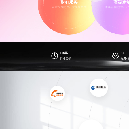
耐心服务
高端定
追求极致的设计完美和精致
体现品牌的独特个
10年
30+
服务
行业经验