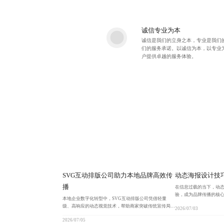
诚信专业为本
诚信是我们的立身之本，专业是我们
们的服务承诺。以诚信为本，以专业
户提供卓越的服务体验。
SVG互动排版公司助力本地品牌高效传
动态海报设计技
播
在信息过载的当下，动
验，成为品牌传播的核
本地企业数字化转型中，SVG互动排版公司凭借轻量
计，实现从吸引注意到
级、高响应的动态视觉技术，帮助商家突破传统宣传局
2026/07/03
击率与用户停留时间。
限，通过可点击信息卡片、自适应动画等交互设计提升用
2026/07/05
户参与度与转化率，实现品牌信任建立与内容高效传播。