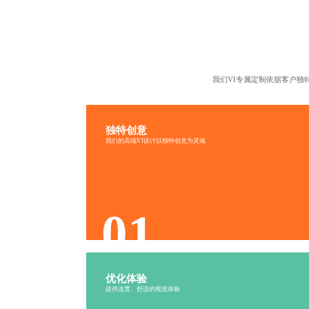
我们VI专属定制依据客户
独特创意
高端VI设计-独特创意
我们的高端VI设计以独特创意为灵魂
创意非凡
别出心裁
独辟蹊径
新颖别致
01
优化体验
高端VI设计-优化体验
提供连贯、舒适的视觉体验
舒适连贯
体验丰富